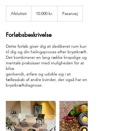
10.000
danske
Afsluttet
A
10.000 kr.
Fasanvej
kroner
f
s
l
Forløbsbeskrivelse
u
t
Dette forløb giver dig et dedikeret rum kun
t
til dig og din helingsproces efter brystkræft.
e
Det kombinerer en lang række kropslige og
t
mentale praksisser med muligheden for at
blive
genkendt, erfare og udvikle sig i et
fællesskab af andre kvinder, der også har en
brystkræftdiagnose.